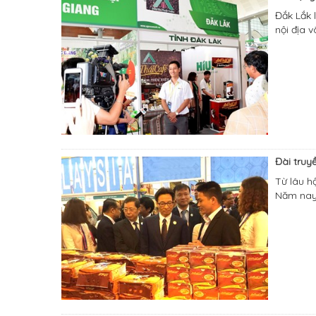
Đắk Lắk 
nội địa 
Đài truy
Từ lâu h
Năm nay,