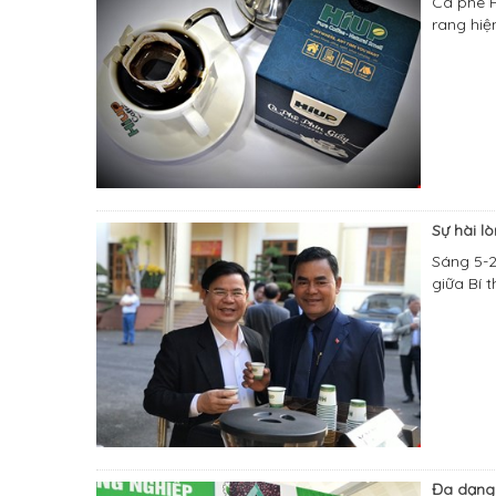
Cà phê P
rang hiệ
Sự hài l
Sáng 5-2
giữa Bí 
Đa dạng 