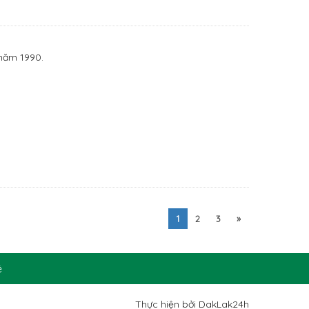
năm 1990.
1
2
3
»
ệ
Thực hiện bởi
DakLak24h