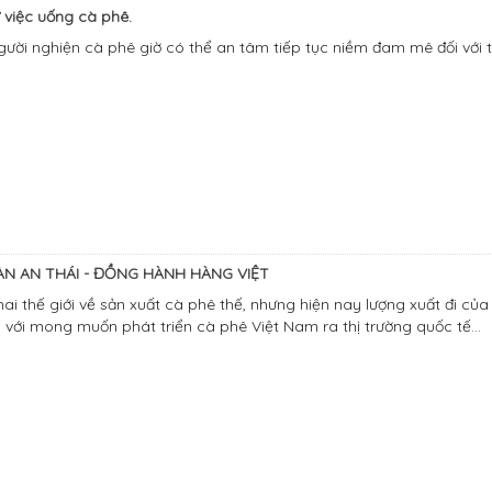
ừ việc uống cà phê.
ười nghiện cà phê giờ có thể an tâm tiếp tục niềm đam mê đối với t
N AN THÁI - ĐỒNG HÀNH HÀNG VIỆT
hai thế giới về sản xuất cà phê thế, nhưng hiện nay lượng xuất đi c
, với mong muốn phát triển cà phê Việt Nam ra thị trường quốc tế...