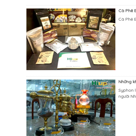
Cà Phê B
Cà Phê B
Những k
Syphon l
người Nhậ