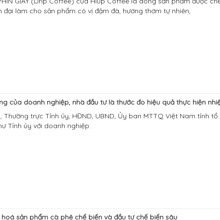
HIN GIẤY (Drip Coffee) của Hiup Coffee là dòng sản phẩm được chế
n đại làm cho sản phẩm có vị đậm đà, hương thơm tự nhiên,
òng của doanh nghiệp, nhà đầu tư là thước đo hiệu quả thực hiện nhi
, Thường trực Tỉnh ủy, HĐND, UBND, Ủy ban MTTQ Việt Nam tỉnh tổ 
thư Tỉnh ủy với doanh nghiệp.
hoá sản phẩm cà phê chế biến và đầu tư chế biến sâu