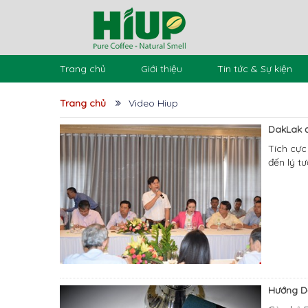
Trang chủ
Giới thiệu
Tin tức & Sự kiện
Trang chủ
Video Hiup
DakLak đ
Tích cực
đến lý t
Hướng D