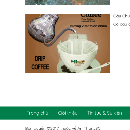
Câu Chu
Có câu c
Trang chủ
Giới thiệu
Tin tức & Sự kiện
Bản quyền ©2017 thuộc về An Thai JSC