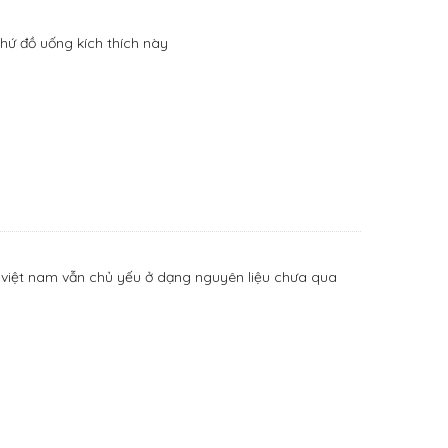
hứ đồ uống kích thích này
ủa việt nam vẫn chủ yếu ở dạng nguyên liệu chưa qua