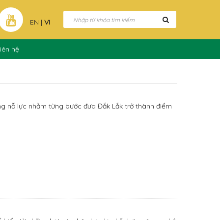
EN
|
VI
iên hệ
ững nỗ lực nhằm từng bước đưa Đắk Lắk trở thành điểm