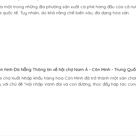
là một trong những địa phương sản xuất cà phê hàng đầu của cả nước
và quốc tế. Tuy nhiên, do khả năng chế biến sâu, đa dạng hóa sản...
ền hình Đà Nẵng Thông tin về hội chợ Nam Á - Côn Minh - Trung Quố
ội chợ Xuất Nhập khẩu hàng hóa Côn Minh đã trở thành một sân chơ
 với chủ đề ”Hội nhập Vành đai và con đường, thúc đẩy hợp tác cùng