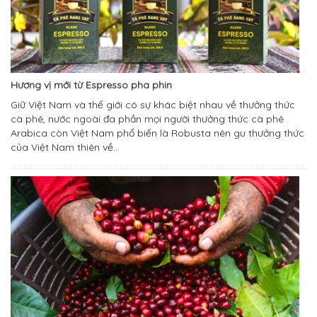
Hương vị mới từ Espresso pha phin
Giữ Việt Nam và thế giới có sự khác biệt nhau về thưởng thức
cà phê, nước ngoài đa phần mọi người thưởng thức cà phê
Arabica còn Việt Nam phổ biến là Robusta nên gu thưởng thức
của Việt Nam thiên về...