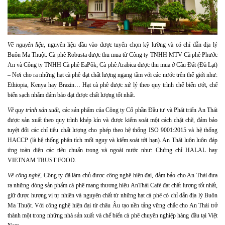
Về nguyên liệu,
nguyên liệu đầu vào được tuyển chọn kỹ lưỡng và có chỉ dẫn địa lý
Buôn Ma Thuột. Cà phê Robusta được thu mua từ Công ty TNHH MTV Cà phê Phước
An và Công ty TNHH Cà phê EaPôk; Cà phê Arabica được thu mua ở Cầu Đất (Đà Lạt)
– Nơi cho ra những hạt cà phê đạt chất lượng ngang tầm với các nước trên thế giới như:
Ethiopia, Kenya hay Brazin… Hạt cà phê được xử lý theo quy trình chế biến ướt, chế
biến sạch nhằm đảm bảo đạt được chất lượng tốt nhất.
Về quy trình sản xuất,
các sản phẩm của Công ty Cổ phần Đầu tư và Phát triển An Thái
được sản xuất theo quy trình khép kín và được kiểm soát một cách chặt chẽ, đảm bảo
tuyệt đối các chỉ tiêu chất lượng cho phép theo hệ thống ISO 9001:2015 và hệ thống
HACCP (là hệ thống phân tích mối nguy và kiểm soát tới hạn). An Thái luôn luôn đáp
ứng toàn diện các tiêu chuẩn trong và ngoài nước như: Chứng chỉ HALAL hay
VIETNAM TRUST FOOD.
Về công nghệ,
Công ty đã làm chủ được công nghệ hiện đại, đảm bảo cho An Thái đưa
ra những dòng sản phẩm cà phê mang thương hiệu AnThái Café đạt chất lượng tốt nhất,
giữ được hượng vị tự nhiên và nguyên chất từ những hạt cà phê có chỉ dẫn địa lý Buôn
Ma Thuột. Với công nghệ hiện đại từ châu Âu tạo nền tảng vững chắc cho An Thái trở
thành một trong những nhà sản xuất và chế biến cà phê chuyên nghiệp hàng đầu tại Việt