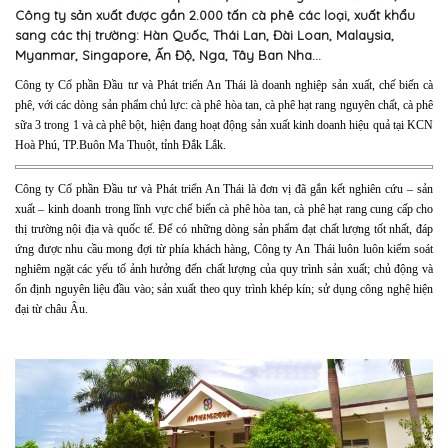
Công ty sản xuất được gần 2.000 tấn cà phê các loại, xuất khẩu
sang các thị trường: Hàn Quốc, Thái Lan, Đài Loan, Malaysia,
Myanmar, Singapore, Ấn Độ, Nga, Tây Ban Nha…
Công ty Cổ phần Đầu tư và Phát triển An Thái là doanh nghiệp sản xuất, chế biến cà
phê, với các dòng sản phẩm chủ lực: cà phê hòa tan, cà phê hạt rang nguyên chất, cà phê
sữa 3 trong 1 và cà phê bột, hiện đang hoạt động sản xuất kinh doanh hiệu quả tại KCN
Hoà Phú, TP.Buôn Ma Thuột, tỉnh Đắk Lắk.
Công ty Cổ phần Đầu tư và Phát triển An Thái là đơn vị đã gắn kết nghiên cứu – sản
xuất – kinh doanh trong lĩnh vực chế biến cà phê hòa tan, cà phê hạt rang cung cấp cho
thị trường nội địa và quốc tế. Để có những dòng sản phẩm đạt chất lượng tốt nhất, đáp
ứng được nhu cầu mong đợi từ phía khách hàng, Công ty An Thái luôn luôn kiểm soát
nghiêm ngặt các yếu tố ảnh hưởng đến chất lượng của quy trình sản xuất; chủ động và
ổn định nguyên liệu đầu vào; sản xuất theo quy trình khép kín; sử dụng công nghệ hiện
đại từ châu Âu.