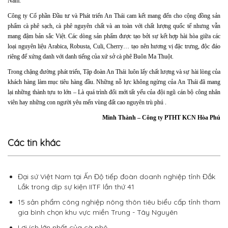
Nam.
Công ty Cổ phần Đầu tư và Phát triển An Thái cam kết mang đến cho cộng đồng sản
phẩm cà phê sạch, cà phê nguyên chất và an toàn với chất lượng quốc tế nhưng vẫn
mang đậm bản sắc Việt. Các dòng sản phẩm được tạo bởi sự kết hợp hài hòa giữa các
loại nguyên liệu Arabica, Robusta, Culi, Cherry… tạo nên hương vị đặc trưng, độc đáo
riêng để xứng danh với danh tiếng của xứ sở cà phê Buôn Ma Thuột.
Trong chặng đường phát triển, Tập đoàn An Thái luôn lấy chất lượng và sự hài lòng của
khách hàng làm mục tiêu hàng đầu. Những nỗ lực không ngừng của An Thái đã mang
lại những thành tựu to lớn – Là quá trình đổi mới tất yếu của đội ngũ cán bộ công nhân
viên hay những con người yêu mến vùng đất cao nguyên trù phú .
Minh Thành – Công ty PTHT KCN Hòa Phú
Các tin khác
Đại sứ Việt Nam tại Ấn Độ tiếp đoàn doanh nghiệp tỉnh Đắk
Lắk trong dịp sự kiện IITF lần thứ 41
15 sản phẩm công nghiệp nông thôn tiêu biểu cấp tỉnh tham
gia bình chọn khu vực miền Trung - Tây Nguyên
Lợi ích lớn nhất của cà phê