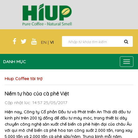
EN
|
VI
DANH MỤC
Toggl
navig
Hiup Coffee tài trợ
Niềm tự hào của cà phê Việt
Cập nhật lúc: 14:57 25/05/2017
Hiện nay, Công ty Cổ phần Đầu tư và Phát triển An Thái đã đầu tư
kinh phí trên 200 tỷ đồng để đầu tư máy móc, trang thiết bị dây
chuyền công nghệ sản xuất chế biến cà phê hiện đại của châu Âu
với qui mô chế biến cà phê hòa tan công suất 2.000 tấn, rang xay
5.000 tấn và 2.000 tấn cà phê sữa/năm. Trung bình mỗi năm,