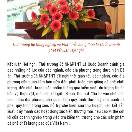
Thứ trưởng Bộ Nông nghiệp và Phát triển nông thôn Lê Quốc Doanh
phát kết luận Hội nghị
Kết luận Hội nghị, Thứ trưởng Bộ NN&PTNT Lê Quốc Doanh đánh giá
cao những nỗ lực của các ngành, các địa phương trong thực hiện Đề
án. Thứ trưởng Bộ NN&PTNT đề nghị thời gian tới, các ngành, các địa
phương cần quan tâm hơn nữa đến phát triển các giống cà phê chất
lượng, đến chất lượng sản phẩm thông qua kiểm soát dư lượng thuốc
bảo vệ thực vật, mối liên kết giữa 4 nhà, thu hút đầu tư vào chế biến
sâu… Các địa phương cần quan tâm quy trình thực hiện tái canh cà
phê, quy trình trồng xen, hỗ trợ chế biến sau thu hoạch, liên kết sản
xuất, đẩy mạnh các hoạt động xúc tiến thương mại, nêu cao vị thế cốt
lõi của doanh nghiệp trong việc tìm kiếm thị trường cho các sản phẩm
cà phê chất lượng cao của Việt Nam…