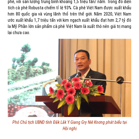
phê, với sản lượng trung bình khoảng 1,5 triệu tấn/ năm. Trong đó diện
tích cà phê Robusta chiếm tỉ lệ 93%. Cà phê Việt Nam được xuất khẩu
hơn 80 quốc gia và vùng lãnh thổ trên thế giới. Năm 2020, Việt Nam
ước xuất khẩu 1,7 triệu tấn với kim ngạch xuất khẩu đạt hơn 2,7 tỷ đô
la Mỹ. Phần lớn sản phẩm cà phê Việt Nam là xuất thô nên giá trị mang
lại chưa cao.
Phó Chủ tịch UBND tỉnh Đắk Lắk Y Giang Gry Niê Knơng phát biểu tại
Hội nghị