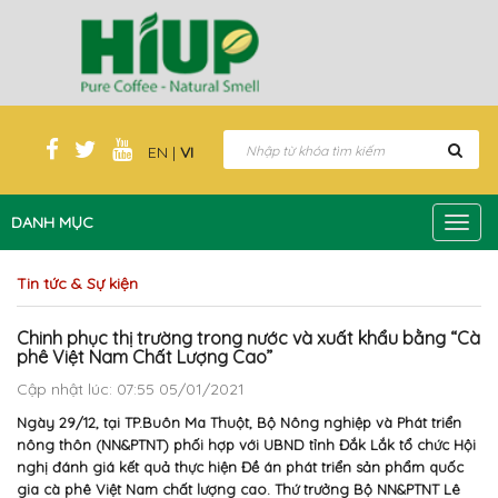
EN
|
VI
DANH MỤC
Toggl
navig
Tin tức & Sự kiện
Chinh phục thị trường trong nước và xuất khẩu bằng “Cà
phê Việt Nam Chất Lượng Cao”
Cập nhật lúc: 07:55 05/01/2021
Ngày 29/12, tại TP.Buôn Ma Thuột, Bộ Nông nghiệp và Phát triển
nông thôn (NN&PTNT) phối hợp với UBND tỉnh Đắk Lắk tổ chức Hội
nghị đánh giá kết quả thực hiện Đề án phát triển sản phẩm quốc
gia cà phê Việt Nam chất lượng cao. Thứ trưởng Bộ NN&PTNT Lê