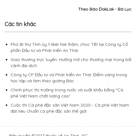
Theo Báo ĐakLak - Bá Lục
Các tin khác
Phó Bí thư Tỉnh ủy Y Biêr Niê thăm, chúc Tết tại Công ty Cổ
phần Đầu tư và Phát triển An Thái
Giao thương trực tuyến: Hướng mở cho thương mại trong bối
cảnh đại dịch
Công ty CP Đầu tư và Phát triển An Thái: Điểm sáng trong
học tập và làm theo gương Bác
Chinh phục thị trường trong nước và xuất khẩu bằng “Cà
phê Việt Nam chất lượng cao”
Cuộc thi Cà phê đặc sản Việt Nam 2020 - Cà phê Việt Nam
đạt tiêu chuẩn cà phê đặc sản thế giới
Bản quyền ©2017 thuộc về An Thai JSC