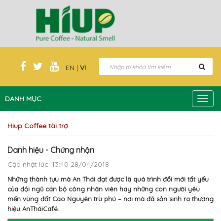
EN
|
VI
DANH MỤC
Toggl
navig
Hiup Coffee tài trợ
Danh hiệu - Chứng nhận
Cập nhật lúc: 13:40 28/04/2018
Những thành tựu mà An Thái đạt được là quá trình đổi mới tất yếu
của đội ngũ cán bộ công nhân viên hay những con người yêu
mến vùng đất Cao Nguyên trù phú – nơi mà đã sản sinh ra thương
hiệu AnTháiCafé.