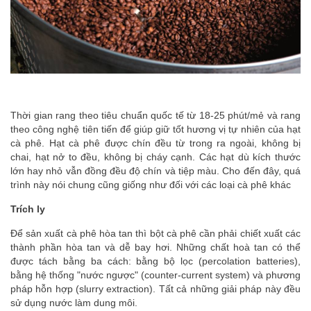
Thời gian rang theo tiêu chuẩn quốc tế từ 18-25 phút/mẻ và rang
theo công nghệ tiên tiến để giúp giữ tốt hương vị tự nhiên của hạt
cà phê. Hạt cà phê được chín đều từ trong ra ngoài, không bị
chai, hạt nở to đều, không bị cháy cạnh. Các hạt dù kích thước
lớn hay nhỏ vẫn đồng đều độ chín và tiệp màu. Cho đến đây, quá
trình này nói chung cũng giống như đối với các loại cà phê khác
Trích ly
Để sản xuất cà phê hòa tan thì bột cà phê cần phải chiết xuất các
thành phần hòa tan và dễ bay hơi. Những chất hoà tan có thể
được tách bằng ba cách: bằng bộ lọc (percolation batteries),
bằng hệ thống "nước ngược" (counter-current system) và phương
pháp hỗn hợp (slurry extraction). Tất cả những giải pháp này đều
sử dụng nước làm dung môi.