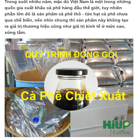
Trong suốt nhiều năm, mặc dù Việt Nam là một trong những
quốc gia xuất khẩu cà phê hàng đầu thế giới, tuy nhiên
phần lớn đó là sản phẩm cà phê thô - tức hạt cà phê chưa
qua chế biến, nên nhìn chung thì sản phẩm này không tạo
ra giá trị thương hiệu cũng như giá trị kinh tế ở mức cao,
xứng tầm.