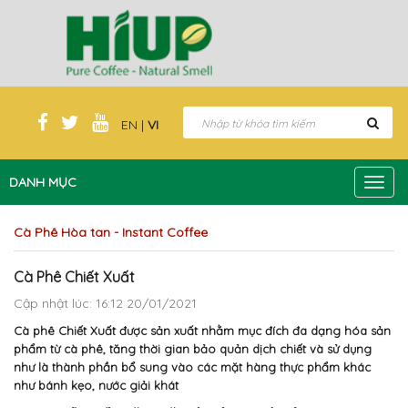
EN
|
VI
DANH MỤC
Toggl
navig
Cà Phê Hòa tan - Instant Coffee
Cà Phê Chiết Xuất
Cập nhật lúc: 16:12 20/01/2021
Cà phê Chiết Xuất được sản xuất nhằm mục đích đa dạng hóa sản
phẩm từ cà phê, tăng thời gian bảo quản dịch chiết và sử dụng
như là thành phần bổ sung vào các mặt hàng thực phẩm khác
như bánh kẹo, nước giải khát