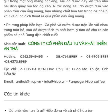
giữ trong một ống máng nghiêng, sau đó được đẩy lên trên nhờ
hai đinh quay với tốc độ cao. Nước nóng sau đó được đưa vào
phần trên của ống máng, làm những chất hòa tan trong cà phê bị
khử và dung dịch thoát ra qua phần đáy ống máng.
• Phương pháp hỗn hợp: Cà phê và nước được trộn lẫn với nhau
trong một bể, sau đó được tách ra nhờ bơm ly tâm để cho ra sản
phẩm cà phê Dung dịch chiết xuất
CÔNG TY CỔ PHẦN ĐẦU TƯ VÀ PHÁT TRIỂN
Nhà sản xuất
:
AN THÁI
Hotline: 0262.3949495 - 08.4764.8989 - 08.4903.8989
-08.4370.8989
Địa chỉ: Lô B03-04 KCN Hoà Phú, TP. Buôn Ma Thuột, Tỉnh
ĐắkLắk
Email:
a
nthai@hiup.vn -
info@hiup.vn
​ -
Fanpage: Hiup coffee
Các tin khác
Cà phê hòa tan là gì? Hiểu đúng về cà phê hòa tan